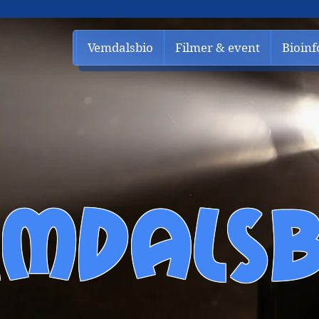
Vemdalsbio
Filmer & event
Bioinf
EMDALSB