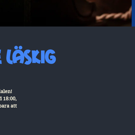
 läskig
dalen!
 18:00,
bara att