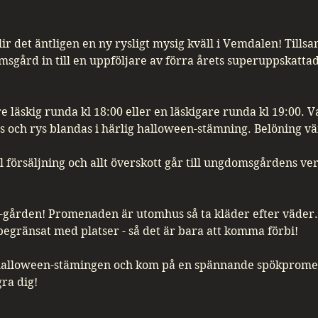
ir det äntligen en ny rysligt mysig kväll i Vemdalen! Til
gård in till en uppföljare av förra årets superuppskatt
e läskig runda kl 18:00 eller en läskigare runda kl 19:00. 
s och rys blandas i härlig halloween-stämning. Belöning v
ll försäljning och allt överskott går till ungdomsgårdens v
-gården! Promenaden är utomhus så ta kläder efter väder.
obegränsat med platser - så det är bara att komma förbi!
halloween-stämingen och kom på en spännande spökprome
ra dig!