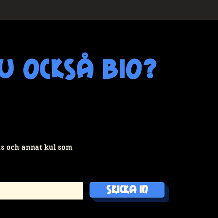
u också bio?
sas och annat kul som
Skicka in