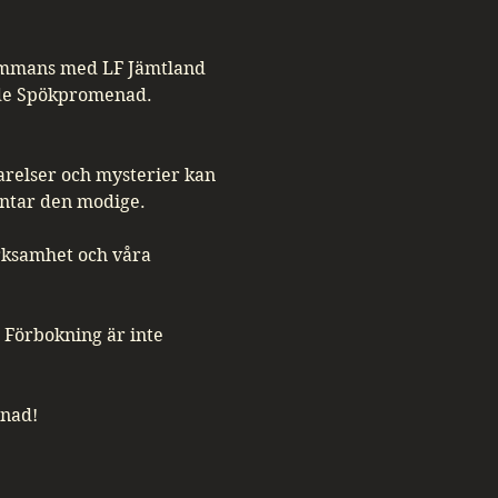
lsammans med LF Jämtland 
ade Spökpromenad. 
Varelser och mysterier kan 
äntar den modige.
erksamhet och våra 
 Förbokning är inte 
nad!