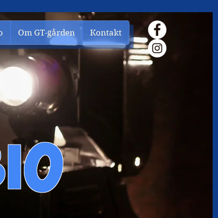
o
Om GT-gården
Kontakt
IO