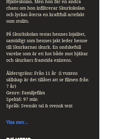
Hjälteskolan. Men hon får en andra 
chans om hon infiltrerar Skurkskolan 
och lyckas återta en kraftfull artefakt 
som stulits.
På Skurkskolan testas hennes lojalitet, 
samtidigt som hennes jakt leder henne 
till Skurkarnas skurk. En ondskefull 
varelse som är ett hot både mot hjältar 
och skurkars framtida existens.
Åldersgräns: Från 11 år  (i vuxens 
sällskap är det tillåtet att se filmen från 
7 år)
Genre: Familjefilm
Speltid: 97 min
Språk: Svenskt tal & svensk text
Visa mer...