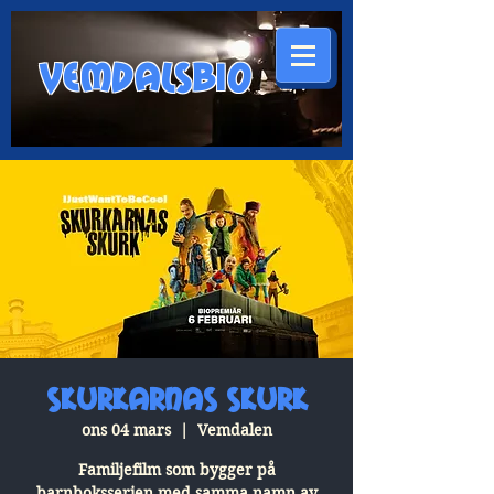
VEMDALSBIO
Skurkarnas Skurk
ons 04 mars
  |  
Vemdalen
Familjefilm som bygger på
barnboksserien med samma namn av