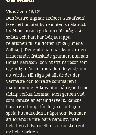
Om Filmen
Visas även 26/12!
Den buttre Ingmar (Robert Gustafsson) 
lever ett inrutat liv i en liten småländsk 
by. Hans hustru gick bort för några år 
sedan och han har börjat tappa 
relationen till sin dotter Erika (Emelia 
Sallhag). Det enda han har kvar är den 
irriterande, frånskilde grannen Burman 
(Jonas Karlsson) och hustruns rosor som 
egentligen är det enda han bryr sig om 
att vårda. Till råga på allt är det den 
varmaste och torraste sommaren i 
mannaminne. Alla väntar på regnet som 
aldrig verkar komma. Men genom vad 
som kanske är ett underverk, kanske 
bara ren slump, får Ingmar äntligen 
spela huvudrollen i något som kommer 
att förändra inte bara hans liv, utan 
hela byns tillvaro eller, ja, kanske rent 
av hela världen…