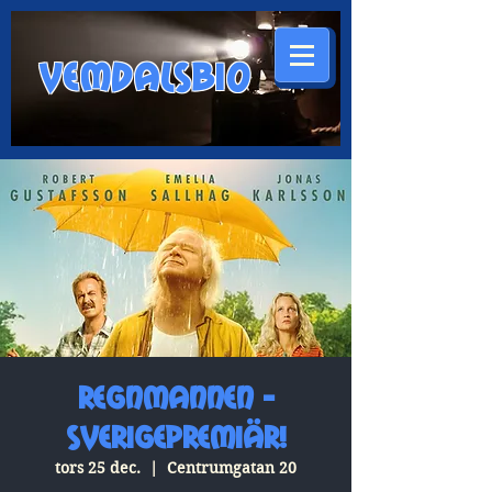
VEMDALSBIO
Regnmannen -
Sverigepremiär!
tors 25 dec.
  |  
Centrumgatan 20