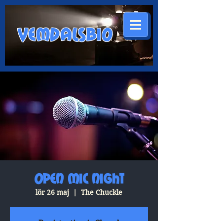
VEMDALSBIO
Open Mic Night
lör 26 maj
  |  
The Chuckle