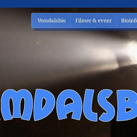
Vemdalsbio
Filmer & event
Bioinf
EMDALSB