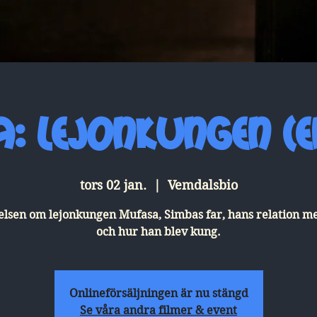
: Lejonkungen (En
tors 02 jan.
  |  
Vemdalsbio
elsen om lejonkungen Mufasa, Simbas far, hans relation m
och hur han blev kung.
Onlineförsäljningen är nu stängd
Se våra andra filmer & event