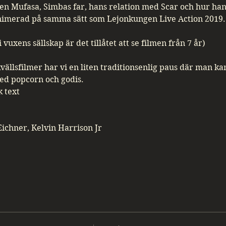
n Mufasa, Simbas far, hans relation med Scar och hur han 
ranimerad på samma sätt som Lejonkungen Live Action 2019.
 vuxens sällskap är det tillåtet att se filmen från 7 år)
kvällsfilmer har vi en liten traditionsenlig paus där man k
med popcorn och godis. 
k text
Eichner, Kelvin Harrison Jr