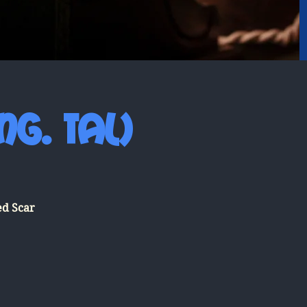
g. tal)
ed Scar