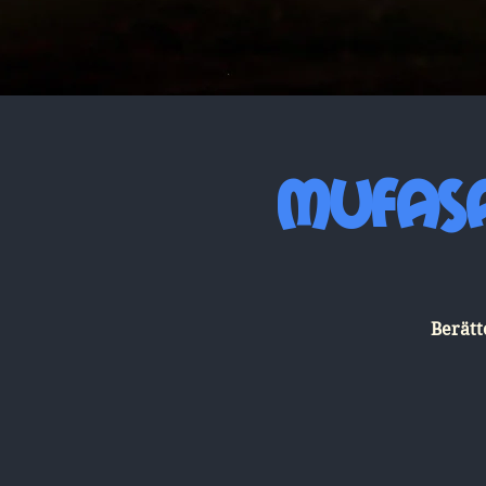
Mufasa
Berätt