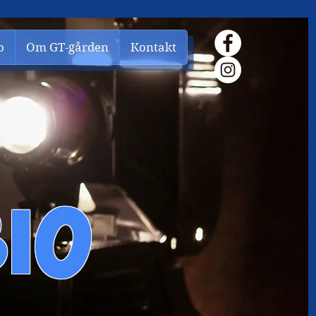
o
Om GT-gården
Kontakt
IO