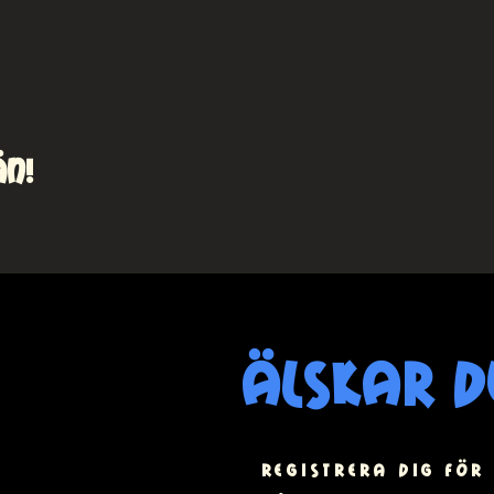
än!
älskar d
registrera dig för