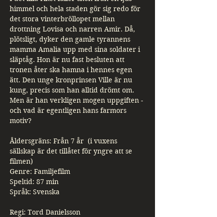
himmel och hela staden gör sig redo för 
det stora vinterbröllopet mellan 
drottning Lovisa och narren Amir. Då, 
plötsligt, dyker den gamle tyrannens 
mamma Amalia upp med sina soldater i 
släptåg. Hon är nu fast besluten att 
tronen åter ska hamna i hennes egen 
ätt. Den unge kronprinsen Ville är nu 
kung, precis som han alltid drömt om. 
Men är han verkligen mogen uppgiften - 
och vad är egentligen hans farmors 
motiv?
Åldersgräns: Från 7 år  (i vuxens 
sällskap är det tillåtet för yngre att se 
filmen)
Genre: Familjefilm
Speltid: 87 min
Språk: Svenska
Regi: Tord Danielsson