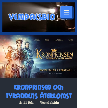
VEMDALSBIO
Kronprinsen och
tyrannens återkomst
tis 11 feb.
  |  
Vemdalsbio