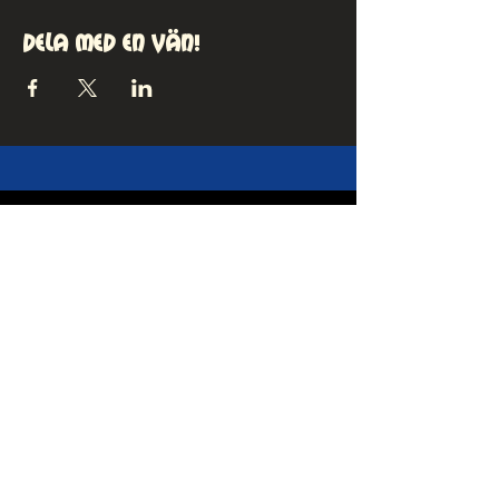
Dela med en vän!
kontakt
MEJLA OSS
Kontakta oss gärna via våra sociala
medier!