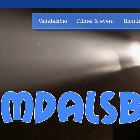
Vemdalsbio
Filmer & event
Bioinf
EMDALSB