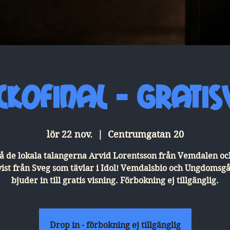
ckofinal - gratis
lör 22 nov.
  |  
Centrumgatan 20
å de lokala talangerna Arvid Lorentsson från Vemdalen oc
vist från Sveg som tävlar i Idol! Vemdalsbio och Ungdomsg
bjuder in till gratis visning. Förbokning ej tillgänglig.
Drop in - förbokning ej tillgänglig