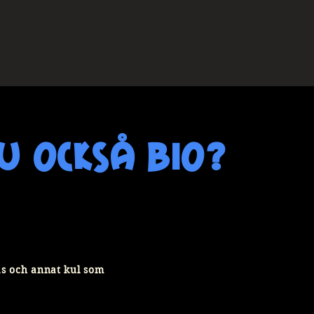
u också bio?
sas och annat kul som