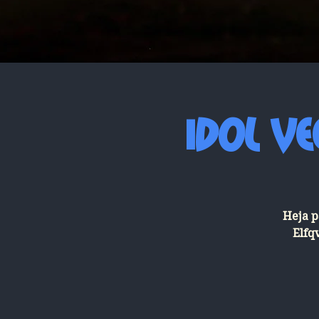
IDOL Ve
Heja p
Elfq