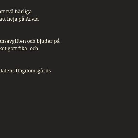
tt två härliga 
att heja på Arvid 
nsavgiften och bjuder på 
et gott fika- och 
emdalens Ungdomsgårds 