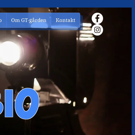
o
Om GT-gården
Kontakt
IO