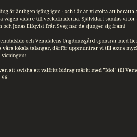
ng är äntligen igång igen - och i år är vi stolta att berätta a
a vägen vidare till veckofinalerna. Självklart samlas vi för 
och Jonas Elfqvist från Sveg när de sjunger sig fram!
Vemdalsbio och Vemdalens Ungdomsgård sponsrar med lice
ta våra lokala talanger, därför uppmuntrar vi till extra myck
visningen! 
även att swisha ett valfritt bidrag märkt med "Idol" till V
 96.
 