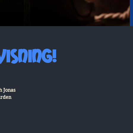
visning!
h Jonas
ården