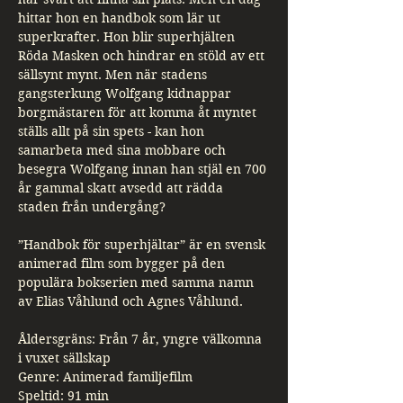
hittar hon en handbok som lär ut 
superkrafter. Hon blir superhjälten 
Röda Masken och hindrar en stöld av ett 
sällsynt mynt. Men när stadens 
gangsterkung Wolfgang kidnappar 
borgmästaren för att komma åt myntet 
ställs allt på sin spets - kan hon 
samarbeta med sina mobbare och 
besegra Wolfgang innan han stjäl en 700 
år gammal skatt avsedd att rädda 
staden från undergång?
”Handbok för superhjältar” är en svensk 
animerad film som bygger på den 
populära bokserien med samma namn 
av Elias Våhlund och Agnes Våhlund. 
Åldersgräns: Från 7 år, yngre välkomna 
i vuxet sällskap
Genre: Animerad familjefilm
Speltid: 91 min