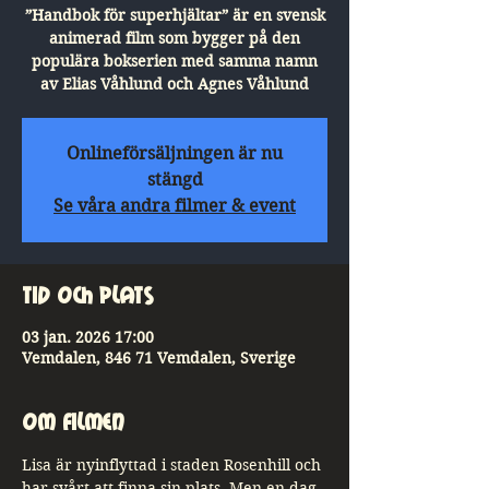
”Handbok för superhjältar” är en svensk
animerad film som bygger på den
populära bokserien med samma namn
av Elias Våhlund och Agnes Våhlund
Onlineförsäljningen är nu
stängd
Se våra andra filmer & event
Tid och plats
03 jan. 2026 17:00
Vemdalen, 846 71 Vemdalen, Sverige
Om Filmen
Lisa är nyinflyttad i staden Rosenhill och 
har svårt att finna sin plats. Men en dag 