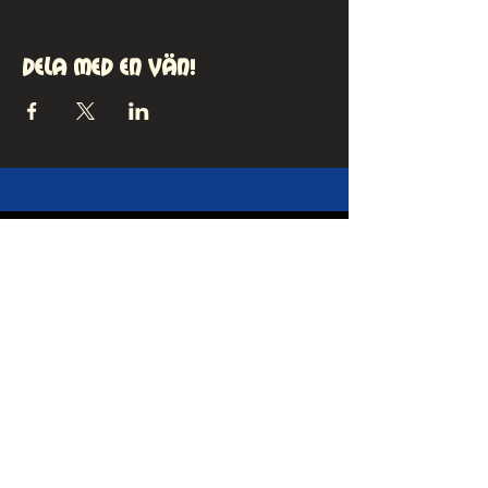
Dela med en vän!
kontakt
MEJLA OSS
Kontakta oss gärna via våra sociala
medier!