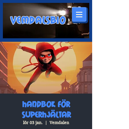
VEMDALSBIO
Handbok för
superhjältar
lör 03 jan.
  |  
Vemdalen